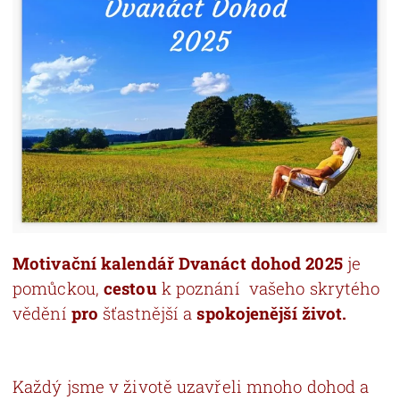
Motivační kalendář Dvanáct dohod 2025
je
pomůckou,
cestou
k poznání vašeho skrytého
vědění
pro
šťastnější a
spokojenější život.
Každý jsme v životě uzavřeli mnoho dohod a