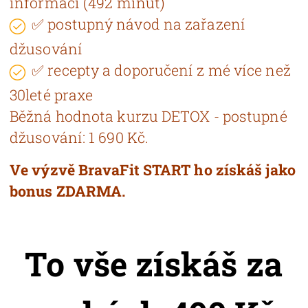
informací (492 minut)
✅ postupný návod na zařazení
džusování
✅ recepty a doporučení z mé více než
30leté praxe
Běžná hodnota kurzu DETOX - postupné
džusování: 1 690 Kč.
Ve výzvě BravaFit START ho získáš jako
bonus ZDARMA.
To vše získáš za