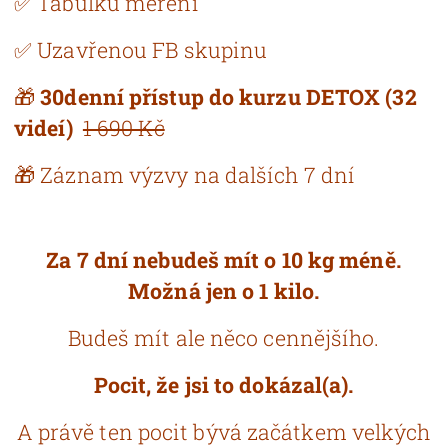
✅ Tabulku měření
✅ Uzavřenou FB skupinu
🎁
30denní přístup do kurzu DETOX (32
videí)
1 690 Kč
🎁 Záznam výzvy na dalších 7 dní
Za 7 dní nebudeš mít o 10 kg méně.
Možná jen o 1 kilo.
Budeš mít ale něco cennějšího.
Pocit, že jsi to dokázal(a).
A právě ten pocit bývá začátkem velkých