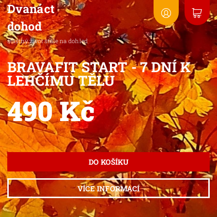
Dvanáct
dohod
šťastný život stále na dohled
BRAVAFIT START - 7 DNÍ K
LEHČÍMU TĚLU
490 Kč
VÍCE INFORMACÍ