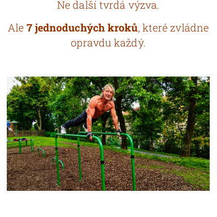
Ne další tvrdá výzva.
Ale
7 jednoduchých kroků
, které zvládne
opravdu každý.