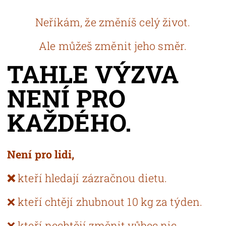
Neříkám, že změníš celý život.
Ale můžeš změnit jeho směr.
TAHLE VÝZVA
NENÍ PRO
KAŽDÉHO.
Není pro lidi,
❌
kteří hledají zázračnou dietu
.
❌ kteří chtějí zhubnout 10 kg za týden.
❌ kteří nechtějí změnit vůbec nic.