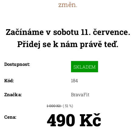
změn.
Začínáme v sobotu 11. července.
Přidej se k nám právě teď.
Dostupnost:
SKLADEM
Kód:
184
Značka:
BravaFit
1 000 Kč
( 51 %)
490 Kč
Cena: