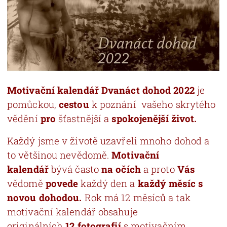
Motivační kalendář Dvanáct dohod 2022
je
pomůckou,
cestou
k poznání vašeho skrytého
vědění
pro
šťastnější a
spokojenější život.
Každý jsme v životě uzavřeli mnoho dohod a
to většinou nevědomě.
Motivační
kalendář
bývá často
na očích
a proto
Vás
vědomě
povede
každý den a
každý měsíc s
novou dohodou.
Rok má 12 měsíců a tak
motivační kalendář obsahuje
originálních
12
fotografií
s motivačním