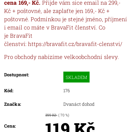
cena 169,- Kč.
Přijde vám sice email na 299,-
Kč + poštovné, ale zaplaťte jen 169,- Kč +
poštovné. Podmínkou je stejné jméno, příjmení
i email co máte v BravaFit členství.
Co
je BravaFit
členství: https://bravafit.cz/bravafit-clenstvi/
Pro obchody nabízíme velkoobchodní slevy.
Dostupnost:
SKLADEM
Kód:
176
Značka:
Dvanáct dohod
399 Kč
( 70 %)
119 Kč
Cena: