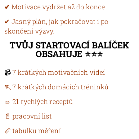
✔
Motivace vydržet až do konce
✔ Jasný plán, jak pokračovat i po
skončení výzvy.
TVŮJ STARTOVACÍ BALÍČEK
OBSAHUJE ⭐⭐⭐
📹
7 krátkých motivačních videí
🏃 7 krátkých domácích tréninků
🥗 21 rychlých receptů
📄 pracovní list
📏 tabulku měření