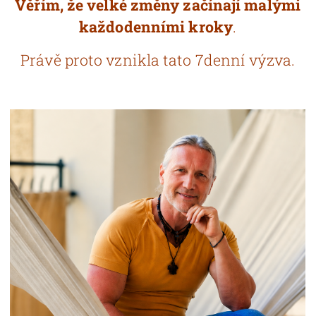
Věřím, že
velké změny začínají malými
každodenními
kroky
.
Právě proto vznikla tato 7denní výzva.