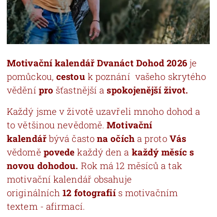
Motivační kalendář Dvanáct Dohod 2026
je
pomůckou,
cestou
k poznání vašeho skrytého
vědění
pro
šťastnější a
spokojenější život.
Každý jsme v životě uzavřeli mnoho dohod a
to většinou nevědomě.
Motivační
kalendář
bývá často
na očích
a proto
Vás
vědomě
povede
každý den a
každý měsíc s
novou dohodou.
Rok má 12 měsíců a tak
motivační kalendář obsahuje
originálních
12
fotografií
s motivačním
textem - afirmací.