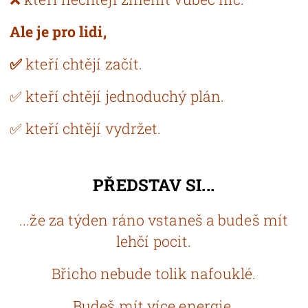
Ale je pro lidi,
✅
kteří chtějí začít.
✅ kteří chtějí jednoduchý plán.
✅ kteří chtějí vydržet.
PŘEDSTAV SI...
...že za týden ráno vstaneš a budeš mít
lehčí pocit.
Břicho nebude tolik nafouklé.
Budeš mít více energie.