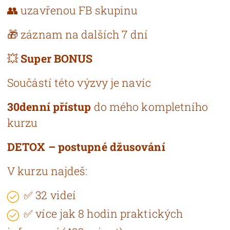
👥 uzavřenou FB skupinu
🎁 záznam na dalších 7 dní
💥
Super BONUS
Součástí této výzvy je navíc
30denní přístup
do mého kompletního
kurzu
DETOX – postupné džusování
V kurzu najdeš:
✅ 32 videí
✅ více jak 8 hodin praktických