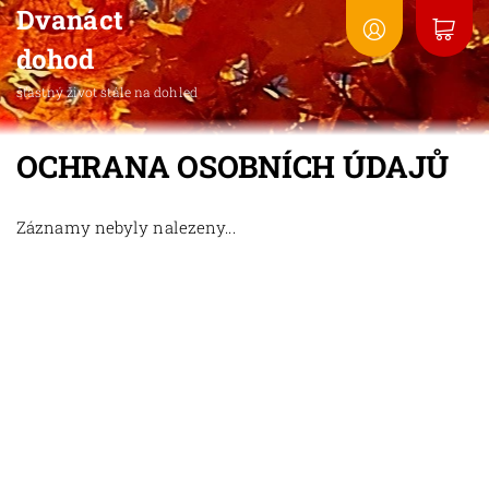
Dvanáct
dohod
šťastný život stále na dohled
OCHRANA OSOBNÍCH ÚDAJŮ
Záznamy nebyly nalezeny...