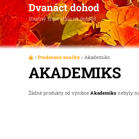
Dvanáct dohod
šťastný život stále na dohled
Prodávané značky
Akademiks
AKADEMIKS
Žádné produkty od výrobce
Akademiks
nebyly nal