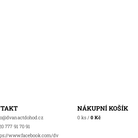
NTAKT
NÁKUPNÍ KOŠÍK
o
@
dvanactdohod.cz
0 ks
/
0 Kč
0 777 91 70 91
tps://www.facebook.com/dv