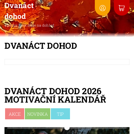
Dvanáct
dohod
šťastný život stále na dohled
DVANÁCT DOHOD
DVANÁCT DOHOD 2026
MOTIVAČNÍ KALENDÁŘ
AKCE
NOVINKA
TIP