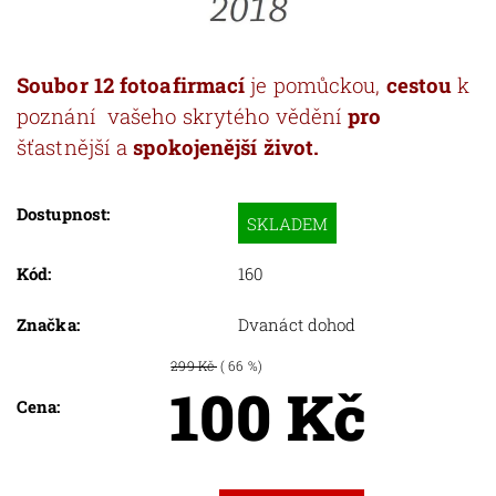
Soubor 12 fotoafirmací
je pomůckou,
cestou
k
poznání vašeho skrytého vědění
pro
šťastnější a
spokojenější život.
Dostupnost:
SKLADEM
Kód:
160
Značka:
Dvanáct dohod
299 Kč
( 66 %)
100 Kč
Cena: