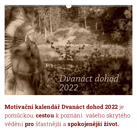
Motivační kalendář Dvanáct dohod 2022
je
pomůckou,
cestou
k poznání vašeho skrytého
vědění
pro
šťastnější a
spokojenější život.