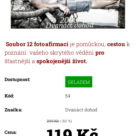
Soubor 12 fotoafirmací
je pomůckou,
cestou
k
poznání vašeho skrytého vědění
pro
šťastnější a
spokojenější život.
Dostupnost:
SKLADEM
Kód:
54
Značka:
Dvanáct dohod
299 Kč
( 60 %)
119 Kč
Cena: