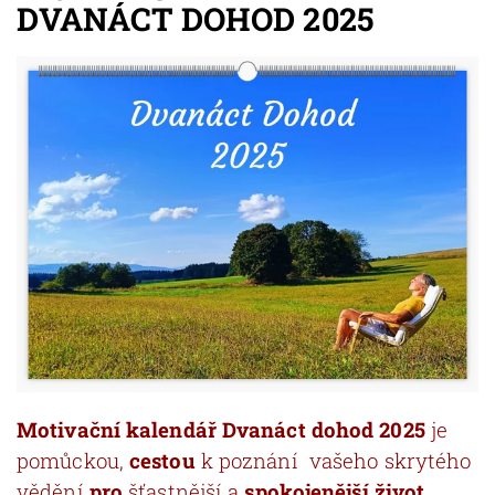
DVANÁCT DOHOD 2025
Motivační kalendář Dvanáct dohod 2025
je
pomůckou,
cestou
k poznání vašeho skrytého
vědění
pro
šťastnější a
spokojenější život.