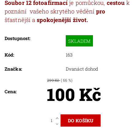
Soubor 12 fotoafirmací
je pomůckou,
cestou
k
poznání vašeho skrytého vědění
pro
šťastnější a
spokojenější život.
Dostupnost:
SKLADEM
Kód:
163
Značka:
Dvanáct dohod
299 Kč
( 66 %)
100 Kč
Cena: