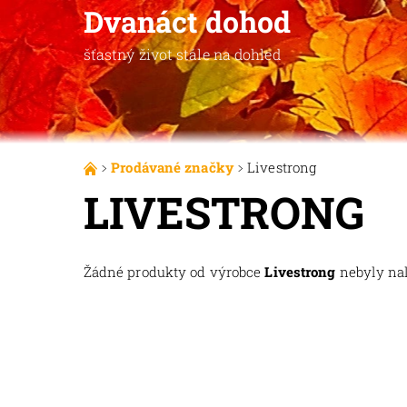
Dvanáct dohod
šťastný život stále na dohled
Prodávané značky
Livestrong
LIVESTRONG
Žádné produkty od výrobce
Livestrong
nebyly nal