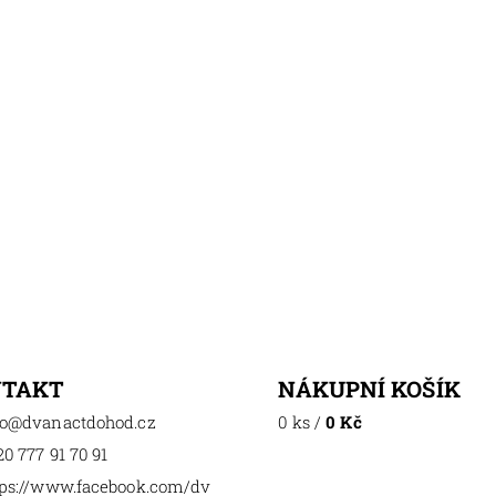
NTAKT
NÁKUPNÍ KOŠÍK
o
@
dvanactdohod.cz
0 ks
/
0 Kč
0 777 91 70 91
tps://www.facebook.com/dv